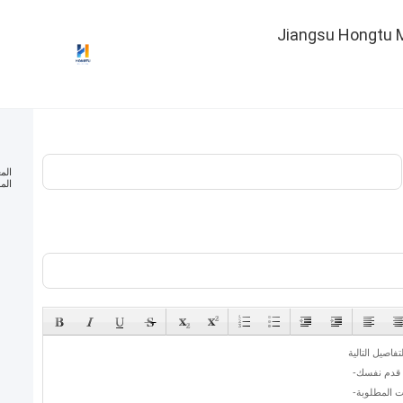
Jiangsu Hongtu M
الم
الم