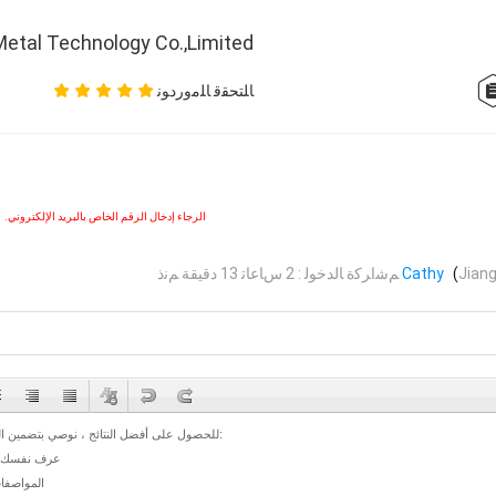
etal Technology Co.,Limited
ﺎﻠﺘﺤﻘﻗ ﺎﻠﻣﻭﺭﺩﻮﻧ
الرجاء إدخال الرقم الخاص بالبريد الإلكتروني.
Jian
(
Cathy
ﻢﺷﺍﺮﻛﺓ ﺎﻟﺪﺧﻮﻟ : 2 ﺱﺎﻋﺎﺗ 13 دقيقة ﻢﻧﺫ