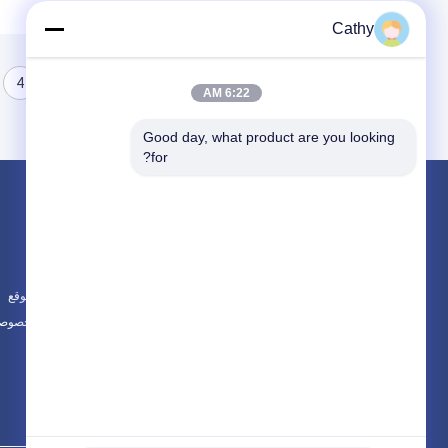
Cathy
4
3
2
1
6:22 AM
Good day, what product are you looking 
for?
المنتجات
حول
صفائح استانلس ستيل
أخبار
لفائف الفولاذ المقاوم للصدأ
الحالات
ورقة الألومنيوم
خريطة الموقع
جميع الفئات
سياسة الخصوصي