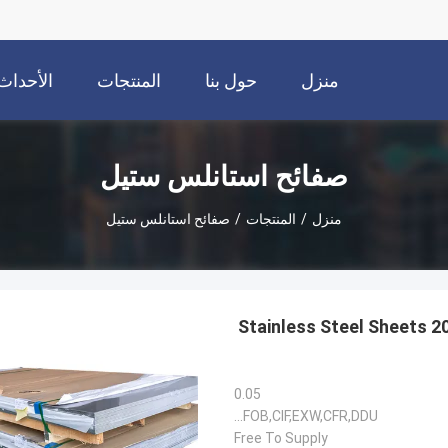
منزل
حول بنا
المنتجات
الأحداث
صفائح استانلس ستيل
منزل
/
المنتجات
/
صفائح استانلس ستيل
304 Stainless Steel Shee
0.05
FOB,CIF,EXW,CFR,DDU...
Free To Supply