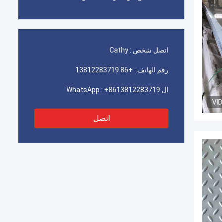
اتصل شخص :
Cathy
رقم الهاتف :
+86 13812283719
ال WhatsApp :
+8613812283719
VI
اتصل