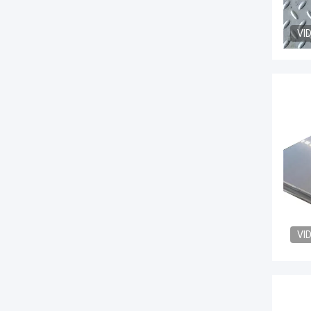
VI
VI