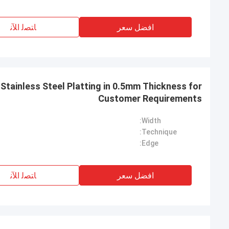
افضل سعر
ﺎﺘﺼﻟ ﺍﻶﻧ
Stainless Steel Platting in 0.5mm Thickness for
Customer Requirements
Width:
Technique:
Edge:
افضل سعر
ﺎﺘﺼﻟ ﺍﻶﻧ