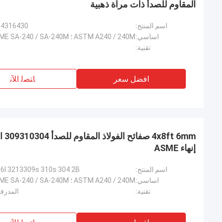
المقاوم للصدأ ذات مرآة ذهبية
اسم المنتج:
20134316430 لون صفائح الفولا
اساسي:
تقنية:
افضل سعر
ﺎﺘﺼﻟ ﺍﻶﻧ
إنهاء ASME
اسم المنتج:
20130316l 3213309s 310s 304 2B صفائح الفولاذ
اساسي:
تقنية:
المدرفل