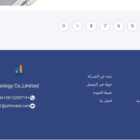
8
7
6
5
نبذة عن الشركة
جولة في المعمل
ology Co.,Limited
ضبط الجودة
+8613812283719
ة
اتصل بنا
1@jshtmetal.com