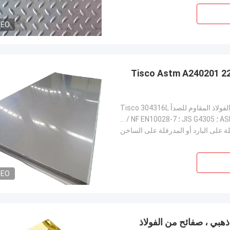
DEO
Tisco Astm A240201 2205 2507309S 31
اذ المقاوم للصدأ Tisco 304316L
ASTM A240 / 240M ؛ ASME SA-240 / SA-240M ؛ JIS G4305 ؛ DIN / BS / NF EN10028-7 ؛ ISO ؛
ة على البارد أو المدرفلة على الساخن
DEO
 بلون ذهبي ، صفائح من الفولاذ