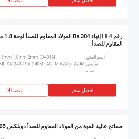
افضل سعر
ﺎﺘﺼﻟ ﺍﻶﻧ
المقاوم للصدأ
اسم المنتج:
1.2mm 1.5mm 1.8mm 2mm 304316l صفائح الفولاذ 
اساسي:
تقنية:
افضل سعر
ﺎﺘﺼﻟ ﺍﻶﻧ
صفائح عالية القوة من الفولاذ المقاوم للصدأ دوبلكس 2205 2507 ASTM A240M