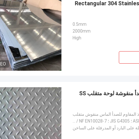
Rectangular 304 Stainles
0.5mm
2000mm
High
DEO
2.5 مم 3 مم 201316 صفائح الماس الفولاذ المقاوم للصدأ منقوشة لوحة متقلب SS
ذ المقاوم للصدأ الماس منقوش متقلب
ASTM A240 / 240M ؛ ASME SA-240 / SA-240M ؛ JIS G4305 ؛ DIN / BS / NF EN10028-7 ؛ ISO ؛
ة على البارد أو المدرفلة على الساخن