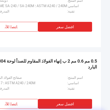
اسم المنتج:
دوبلكس 2205 2507 صفائح
اساسي:
تقنية:
المدرفل
افضل سعر
ﺎﺘﺼﻟ ﺍﻶﻧ
البارد
اسم المنتج:
صفائح الفولاذ المقاوم للصدأ
اساسي:
ASTM A240 / 240M ؛ EN10028-7 ؛ ISO ؛ GB / T 3280-2015
تقنية:
المدرفل
افضل سعر
ﺎﺘﺼﻟ ﺍﻶﻧ