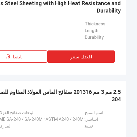
s Steel Sheeting with High Heat Resistance and
Durability
Thickness:
Length:
Durability:
افضل سعر
ﺎﺘﺼﻟ ﺍﻶﻧ
304
اسم المنتج:
لوحات صفائح الفولا
اساسي:
تقنية:
المدرفل