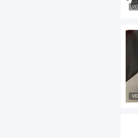
VI
VI