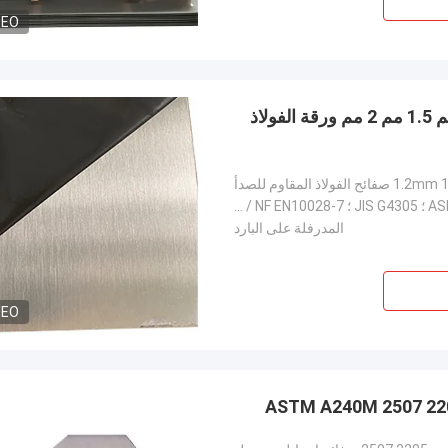
DEO
رقم 4 Hl إنهاء 304 Ba الفولاذ المقاوم للصدأ لوحة 1.8 مم 1.5 مم 2 مم ورقة الفولاذ
المقاوم للصدأ
ASTM A240 / 240M ؛ ASME SA-240 / SA-240M ؛ JIS G4305 ؛ DIN / BS / NF EN10028-7 ؛ ISO ؛ GB / T 3280-2
المدرفلة على البارد
DEO