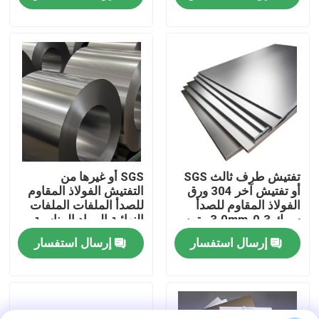
جولة في المصنع
مراقبة الجودة
اتصل بنا
أخبار
تفتيش طرف ثالث SGS
SGS أو غيرها من
أو تفتيش آخر 304 ورق
التفتيش الفولاذ المقاوم
الفولاذ المقاوم للصدأ
للصدأ الملفات الملفات
سمك 0.3-3.0mm متين
النهائية المواد المناسبة
القضايا
وسهل لحام
لتطبيقات هندسة البناء
إرسال استفسار
إرسال استفسار
اطلب اقتباس
صفائح استانلس ستيل