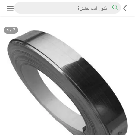
4
/
2