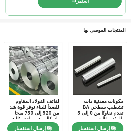
استمر
المنتجات الموصى بها
المنزل
مكونات معدنية ذات
لفائف الفولاذ المقاوم
تشطيب سطحي BA
للصدأ للبناء توفر قوة شد
المنتجات
تقدم تفاوتًا من 0 إلى 5
من 520 إلى 750 ميجا
بالمئة، مثالية
باسكال وهي مادة مثالية
للاستخدامات الميكانيكية
لصناعة أوعية الطعام
إرسال استفسار
إرسال استفسار
حولنا
والإنشائية
والمتانة