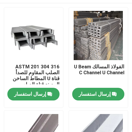
الفولاذ المسالك U Beam
ASTM 201 304 316
C Channel U Channel
الصلب المقاوم للصدأ
قناة U المطاط الساخن
المصنع قناة الصلب
المقاوم للصدأ
المنزل
إرسال استفسار
إرسال استفسار
المنتجات
حولنا