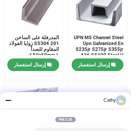
جولة في المصنع
مراقبة الجودة
UPN MS Channel Steel
المدرفلة على الساخن
Upn Galvanized En
SS304 201 زوايا الفولاذ
S235jr S275jr S355jr
المقاوم للصدأ
اتصل بنا
A36 SS400 Steel U
50x50mm L قسم
Channel لصناعة
متساوي الملاك
إرسال استفسار
إرسال استفسار
السيارات
أخبار
القضايا
Cathy
اطلب اقتباس
2:38 PM
صفائح استانلس ستيل