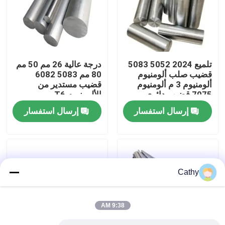
جولة في المصنع
مراقبة الجودة
تلميع 2024 5052 5083
درجة عالية 26 مم 50 مم
قضيب صلب ألومنيوم
80 مم 5083 6082
ألومنيوم 3 م ألومنيوم
قضيب مستدير من
اتصل بنا
7075 قضيب دائري
الألومنيوم T6
إرسال استفسار
إرسال استفسار
أخبار
القضايا
Cathy
اطلب اقتباس
9:38 AM
صفائح استانلس ستيل