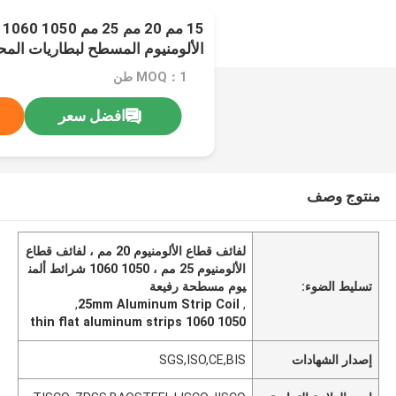
5
الألومنيوم المسطح لبطاريات المح
MOQ：1 طن
افضل سعر
منتوج وصف
لفائف قطاع الألومنيوم 20 مم ، لفائف قطاع
الألومنيوم 25 مم ، 1050 1060 شرائط ألمن
تسليط الضوء:
يوم مسطحة رفيعة
,
25mm Aluminum Strip Coil
,
1050 1060 thin flat aluminum strips
إصدار الشهادات
SGS,ISO,CE,BIS