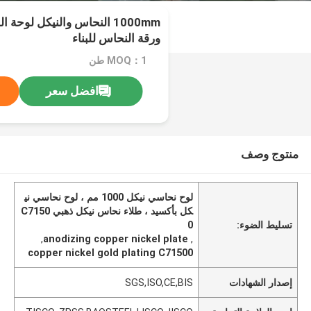
ورقة النحاس للبناء
MOQ：1 طن
افضل سعر
منتوج وصف
لوح نحاسي نيكل 1000 مم ، لوح نحاسي ني
كل بأكسيد ، طلاء نحاس نيكل ذهبي C7150
تسليط الضوء:
0
,
anodizing copper nickel plate
,
copper nickel gold plating C71500
إصدار الشهادات
SGS,ISO,CE,BIS