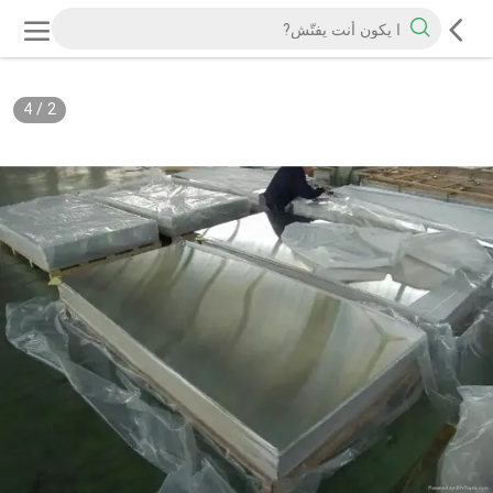
4
/
2