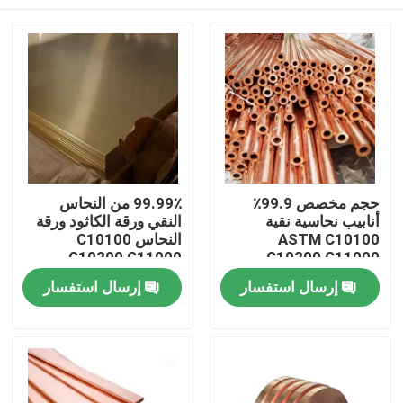
حجم مخصص 99.9٪
99.99٪ من النحاس
أنابيب نحاسية نقية
النقي ورقة الكاثود ورقة
ASTM C10100
النحاس C10100
C10200 C11000
C10200 C11000
للصناعة
C10300 T2 لوحة
المنزل
إرسال استفسار
إرسال استفسار
مسطحة
المنتجات
حولنا