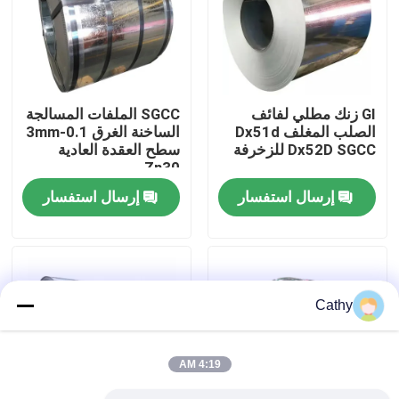
جولة في المصنع
مراقبة الجودة
GI زنك مطلي لفائف
SGCC الملفات المسالجة
الصلب المغلف Dx51d
الساخنة الغرق 0.1-3mm
Dx52D SGCC للزخرفة
سطح العقدة العادية
اتصل بنا
Zn30
إرسال استفسار
إرسال استفسار
أخبار
القضايا
Cathy
اطلب اقتباس
4:19 AM
صفائح استانلس ستيل