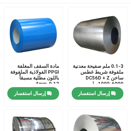
0.1-3 ملم صفيحة معدنية
مادة السقف المغلفة
ملفوفة شريط غطس
PPGI الفولاذية الملفوفة
ساخن DC56D + Z
باللون مطلية مسبقاً
1000-6000 ملم
0.12-4mm
المنزل
إرسال استفسار
إرسال استفسار
المنتجات
حولنا